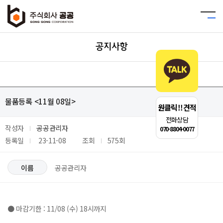
공지사항
물품등록 <11월 08일>
원클릭!!견적
전화상담
작성자
공공관리자
070-8804-0077
등록일
23-11-08
조회
575회
이름
공공관리자
● 마감기한 : 11/08 (수) 18시까지