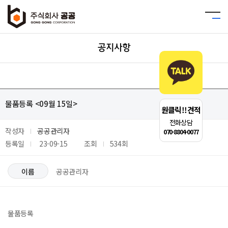
공지사항
물품등록 <09월 15일>
원클릭!!견적
전화상담
작성자
공공관리자
070-8804-0077
등록일
23-09-15
조회
534회
이름
공공관리자
물품등록